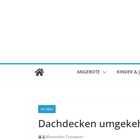
Zum
Inhalt
springen
ANGEBOTE
KINDER & 
NEUBAU
Dachdecken umgekeh
Maximilian Trautwein